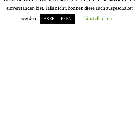
Email
Diese Webseite verwendet cookies. Wir nehmen an, dass du damit
einverstanden bist. Falls nicht, können diese auch ausgeschaltet
vegan@wundersprosse.com
werden.
Einstellungen
AKZEPTIEREN
Newsletter
Abonnieren