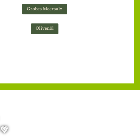
Grobes Meersalz
Olivenöl
💚