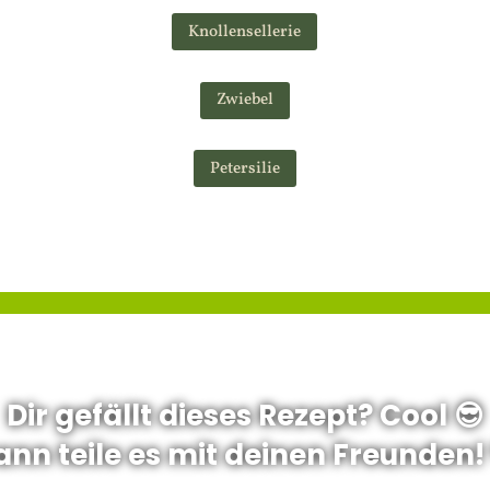
Knollensellerie
Zwiebel
Petersilie
Dir gefällt dieses Rezept? Cool 😎
ann teile es mit deinen Freunden! 