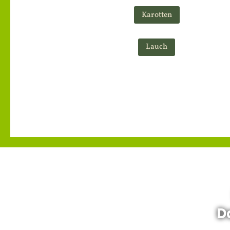
Karotten
Lauch
D