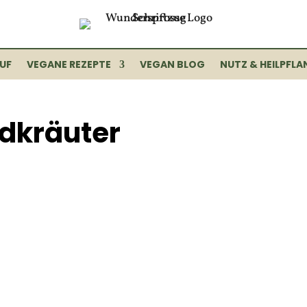
UF
VEGANE REZEPTE
VEGAN BLOG
NUTZ & HEILPFLA
ldkräuter