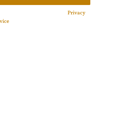
 by reCAPTCHA and the Google
Privacy
vice
apply.
Impressum |
Datenschutzerklärung