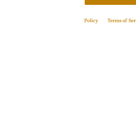
This site is protected
Policy
and
Terms of Ser
© Copyright 2024 by wundersprosse.com.
All rights reserved.