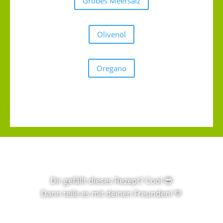
Grobes Meersalz
Olivenöl
Oregano
Dir gefällt dieses Rezept? Cool 😎
Dann teile es mit deinen Freunden! 💚