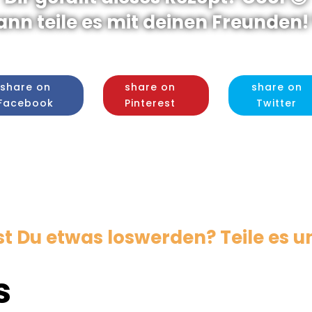
ann teile es mit deinen Freunden! 
share on
share on
share on
Facebook
Pinterest
Twitter
 Du etwas loswerden? Teile es un
s