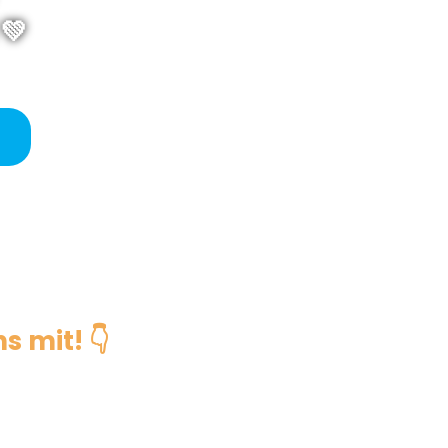
💚
s mit! 👇