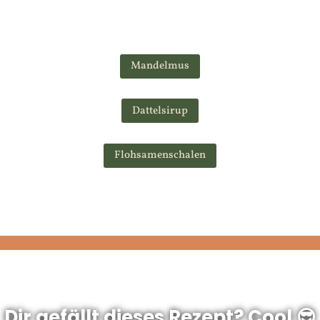
Mandelmus
Dattelsirup
Flohsamenschalen
Dir gefällt dieses Rezept? Cool 😎