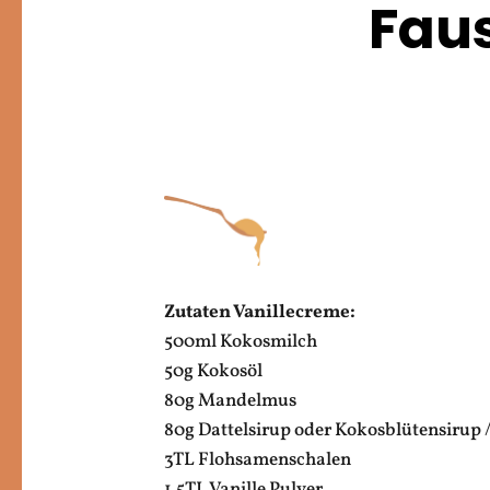
Faus
Zutaten Vanillecreme:
500ml Kokosmilch
50g Kokosöl
80g Mandelmus
80g Dattelsirup oder Kokosblütensirup 
3TL Flohsamenschalen
1.5TL Vanille Pulver