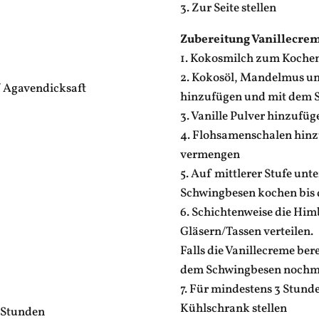
3. Zur Seite stellen
Zubereitung Vanillecrem
1. Kokosmilch zum Koche
2. Kokosöl, Mandelmus un
/ Agavendicksaft
hinzufügen und mit dem 
3. Vanille Pulver hinzuf
4. Flohsamenschalen hin
vermengen
5. Auf mittlerer Stufe un
Schwingbesen kochen bis 
6. Schichtenweise die Him
Gläsern/Tassen verteilen.
Falls die Vanillecreme bere
dem Schwingbesen nochm
7. Für mindestens 3 Stund
Kühlschrank stellen
3 Stunden