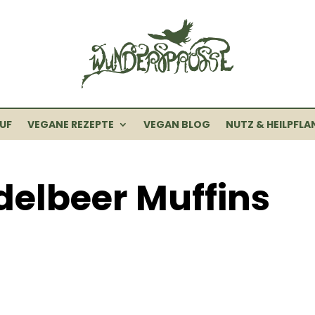
UF
VEGANE REZEPTE
VEGAN BLOG
NUTZ & HEILPFLA
delbeer Muffins