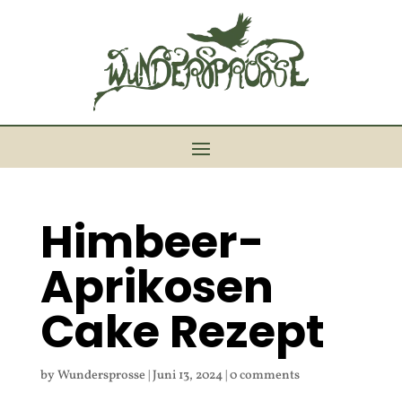
Himbeer-
Aprikosen
Cake Rezept
by
Wundersprosse
|
Juni 13, 2024
|
0 comments