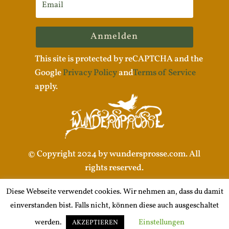
Anmelden
This site is protected by reCAPTCHA and the
Google
Privacy Policy
and
Terms of Service
apply.
© Copyright 2024 by wundersprosse.com. All
rights reserved.
Diese Webseite verwendet cookies. Wir nehmen an, dass du damit
einverstanden bist. Falls nicht, können diese auch ausgeschaltet
Impressum |
Datenschutzerklärung
werden.
Einstellungen
AKZEPTIEREN