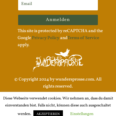
Anmelden
This site is protected by reCAPTCHA and the
Google
Privacy Policy
and
Terms of Service
apply.
© Copyright 2024 by wundersprosse.com. All
rights reserved.
Diese Webseite verwendet cookies. Wir nehmen an, dass du damit
einverstanden bist. Falls nicht, können diese auch ausgeschaltet
Impressum |
Datenschutzerklärung
werden.
Einstellungen
AKZEPTIEREN