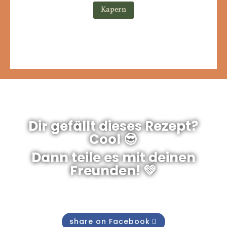
Kapern
Dir gefällt dieses Rezept?
Cool 😎
Dann teile es mit deinen
Freunden! 💚
share on Facebook