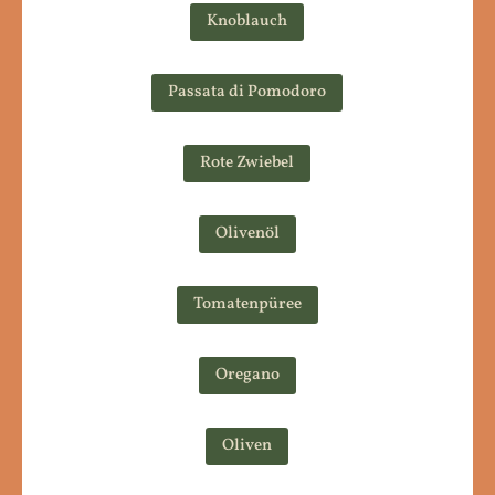
Knoblauch
Passata di Pomodoro
Rote Zwiebel
Olivenöl
Tomatenpüree
Oregano
Oliven