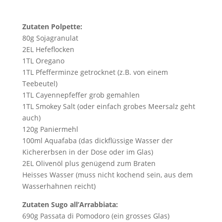
Zutaten Polpette:
80g Sojagranulat
2EL Hefeflocken
1TL Oregano
1TL Pfefferminze getrocknet (z.B. von einem
Teebeutel)
1TL Cayennepfeffer grob gemahlen
1TL Smokey Salt
(oder einfach grobes Meersalz geht
auch)
120g Paniermehl
100ml Aquafaba (das dickflüssige Wasser der
Kichererbsen in der Dose oder im Glas)
2EL Olivenöl plus genügend zum Braten
Heisses Wasser (muss nicht kochend sein, aus dem
Wasserhahnen reicht)
Zutaten Sugo all’Arrabbiata:
690g Passata di Pomodoro (ein grosses Glas)