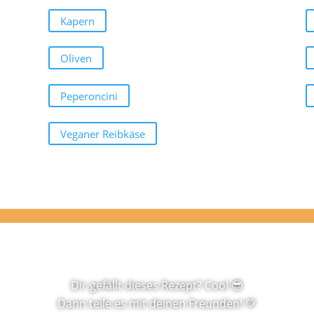
Kapern
Oliven
Peperoncini
Veganer Reibkäse
Dir gefällt dieses Rezept? Cool 😎
Dann teile es mit deinen Freunden! 💚