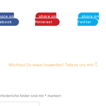
hare on
share on
share on
ebook
Pinterest
Twitter
Möchtest Du etwas loswerden? Teile es uns mit! 👇
rforderliche Felder sind mit
*
markiert