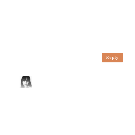
lecker!! Mit dem Zitronensaft kann man
sparsam sein, falls man es nicht allzu
zitronig mag. Ich habe Lotus-Kekse für
den Boden verwendet, was gut klappt. Das
werde ich auf jeden Fall bald wieder
backen!
Reply
Wundersprosse
on 21. Januar 2022 at 21:46
Lieben Dank! Das freut mich wirklich
sehr!☺️ Super Idee mit den Lotus-
Keksen!✨Auf jeden Fall, vom
Zitronensaft kann man auch weniger
benutzen
Lieben Dank für deinen Kommentar