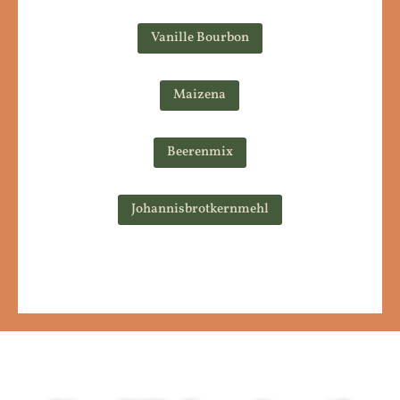
Vanille Bourbon
Maizena
Beerenmix
Johannisbrotkernmehl