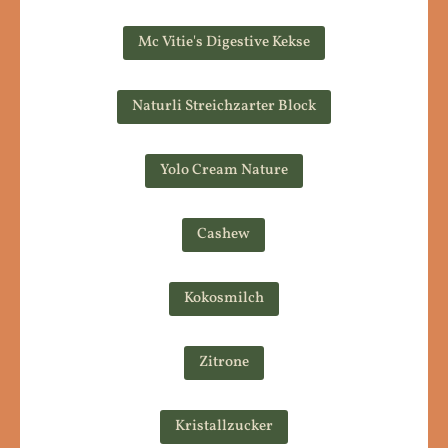
Mc Vitie's Digestive Kekse
Naturli Streichzarter Block
Yolo Cream Nature
Cashew
Kokosmilch
Zitrone
Kristallzucker