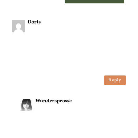
Doris
on 28. April 2025 at 12:49
Bonjour, très belle recette, pensez vous
qu’on peut en préparer deux, un pour tout
de suite un pour plus tard ? avec
congélation ? sinon combien de temps se
conserve t»il ? Très belle journée
Reply
Wundersprosse
on 5. Mai 2025 at 18:23
Bonjour, désolée pour ma réponse
tardive, et merci beaucoup !
Je n’ai jamais essayé de le congeler moi-