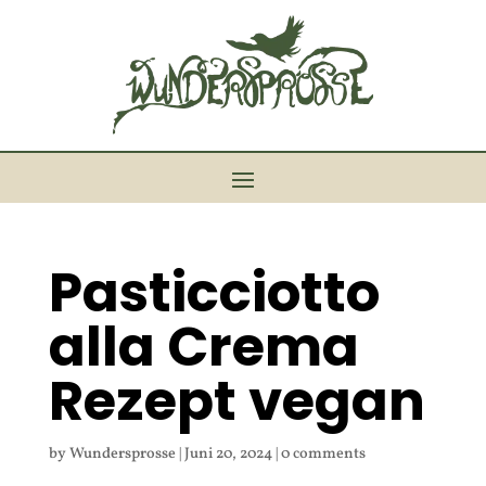
Pasticciotto
alla Crema
Rezept vegan
by
Wundersprosse
|
Juni 20, 2024
|
0 comments