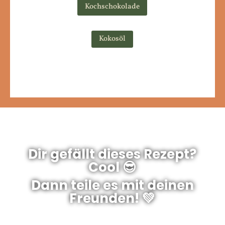
Kochschokolade
Kokosöl
Dir gefällt dieses Rezept?
Cool 😎
Dann teile es mit deinen
Freunden! 💚