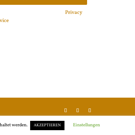
 by reCAPTCHA and the Google
Privacy
vice
apply.
Impressum |
Datenschutzerklärung
chaltet werden.
Einstellungen
AKZEPTIEREN