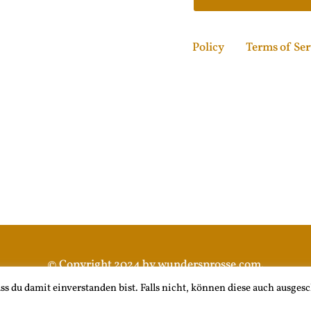
This site is protected
Policy
and
Terms of Ser
© Copyright 2024 by wundersprosse.com.
All rights reserved.
 du damit einverstanden bist. Falls nicht, können diese auch ausges