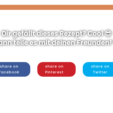
Dir gefällt dieses Rezept? Cool 😎
ann teile es mit deinen Freunden! 
share on
share on
share on
Facebook
Pinterest
Twitter