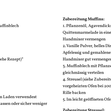
Zubereitung Muffins:
Muffinblech
1. Pflanzenöl, Agavendick
Quittenmarmelade in eine
Handmixer vermengen
2. Vanille Pulver, helles 
Apfelessig und gemahlen
iehe Rezept)*
Handmixer gut vermenge
3. Muffinblech mit Pflanze
gleichmässig verteilen
4. Streusel (siehe Zuberei
vorgeheizten Ofen bei 200
Rille backen
em Laden verwendest
5. Im leicht geöffneten O
assen oder sicher weniger
Zubereitung Streusel: