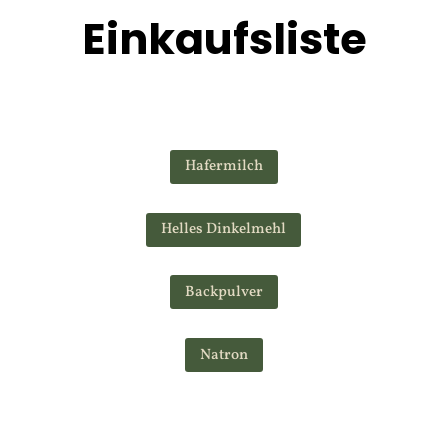
Einkaufsliste
Hafermilch
Helles Dinkelmehl
Backpulver
Natron