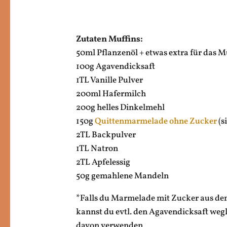
Zutaten Muffins:
50ml Pflanzenöl + etwas extra für das 
100g Agavendicksaft
1TL Vanille Pulver
200ml Hafermilch
200g helles Dinkelmehl
150g
Quittenmarmelade ohne Zucker
(s
2TL Backpulver
1TL Natron
2TL Apfelessig
50g gemahlene Mandeln
*Falls du Marmelade mit Zucker aus d
kannst du evtl. den Agavendicksaft wegl
davon verwenden