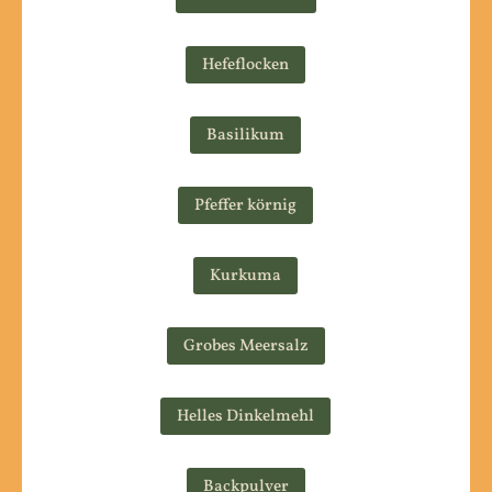
Hefeflocken
Basilikum
Pfeffer körnig
Kurkuma
Grobes Meersalz
Helles Dinkelmehl
Backpulver