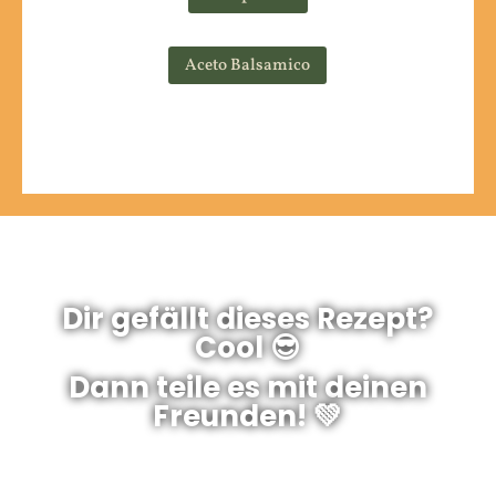
Aceto Balsamico
Dir gefällt dieses Rezept?
Cool 😎
Dann teile es mit deinen
Freunden! 💚