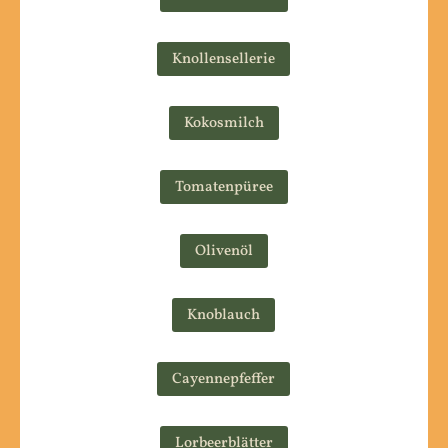
Knollensellerie
Kokosmilch
Tomatenpüree
Olivenöl
Knoblauch
Cayennepfeffer
Lorbeerblätter