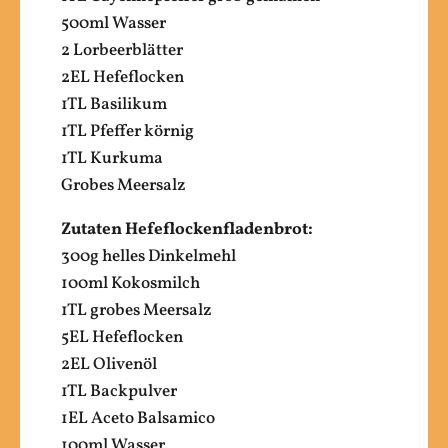
500ml Wasser
2 Lorbeerblätter
2EL Hefeflocken
1TL Basilikum
1TL Pfeffer körnig
1TL Kurkuma
Grobes Meersalz
Zutaten Hefeflockenfladenbrot:
300g helles Dinkelmehl
100ml Kokosmilch
1TL grobes Meersalz
5EL Hefeflocken
2EL Olivenöl
1TL Backpulver
1EL Aceto Balsamico
100ml Wasser