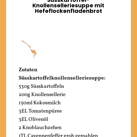
Knollenselleriesuppe mit
Hefeflockenfladenbrot
Zutaten
Süsskartoffelknollenselleriesuppe:
530g Süsskartoffeln
200g Knollensellerie
150ml Kokosmilch
3EL Tomatenpüree
3EL Olivenöl
2 Knoblauchzehen
1TL Cayennepfeffer grob gemahlen