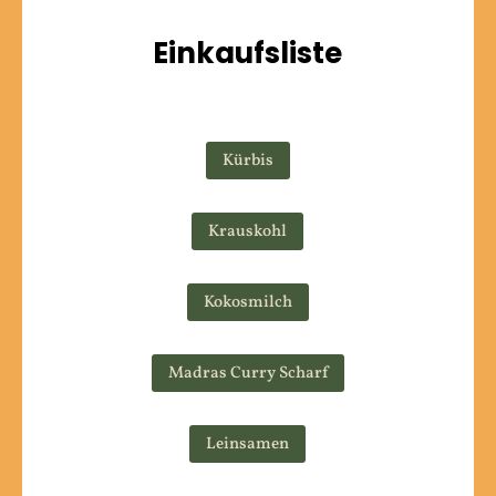
Einkaufsliste
Kürbis
Krauskohl
Kokosmilch
Madras Curry Scharf
Leinsamen