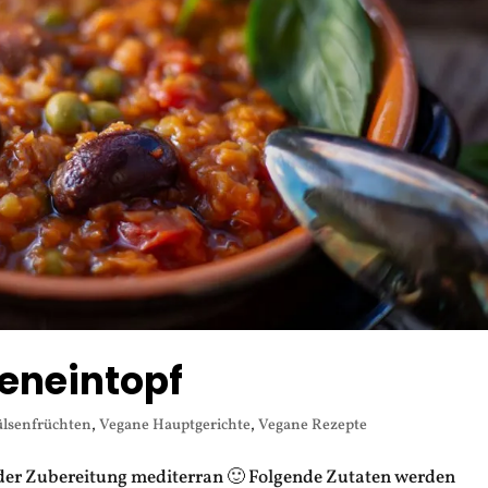
seneintopf
ülsenfrüchten
,
Vegane Hauptgerichte
,
Vegane Rezepte
n der Zubereitung mediterran 🙂 Folgende Zutaten werden