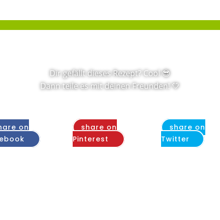
Dir gefällt dieses Rezept? Cool 😎
Dann teile es mit deinen Freunden! 💚
hare on
share on
share on
ebook
Pinterest
Twitter