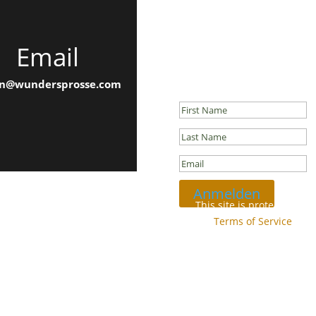
Email
Newsletter
Success!
n@wundersprosse.com
Anmelden
This site is protected b
and
Terms of Service
appl