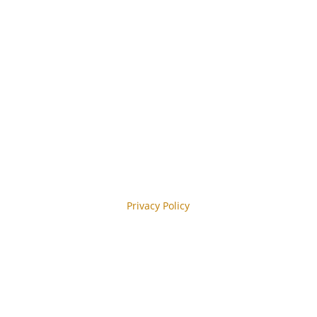
 Abonnieren
y reCAPTCHA and the Google
Privacy Policy
y.