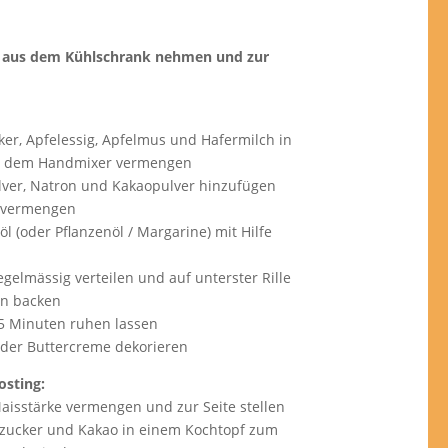
er aus dem Kühlschrank nehmen und zur
er, Apfelessig, Apfelmus und Hafermilch in
it dem Handmixer vermengen
ulver, Natron und Kakaopulver hinzufügen
 vermengen
l (oder Pflanzenöl / Margarine) mit Hilfe
egelmässig verteilen und auf unterster Rille
en backen
 5 Minuten ruhen lassen
 der Buttercreme dekorieren
osting:
aisstärke vermengen und zur Seite stellen
hrzucker und Kakao in einem Kochtopf zum