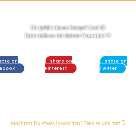
Dir gefällt dieses Rezept? Cool 😎
Dann teile es mit deinen Freunden! 💚
hare on
share on
share on
ebook
Pinterest
Twitter
Möchtest Du etwas loswerden? Teile es uns mit! 👇