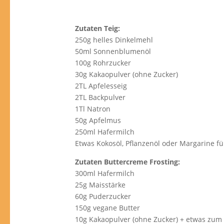
Zutaten Teig:
250g helles Dinkelmehl
50ml Sonnenblumenöl
100g Rohrzucker
30g Kakaopulver (ohne Zucker)
2TL Apfelesseig
2TL Backpulver
1Tl Natron
50g Apfelmus
250ml Hafermilch
Etwas Kokosöl, Pflanzenöl oder Margarine f
Zutaten Buttercreme Frosting:
300ml Hafermilch
25g Maisstärke
60g Puderzucker
150g vegane Butter
10g Kakaopulver (ohne Zucker) + etwas zum