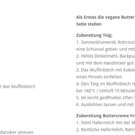
Als Erstes die vegane Butt
Seite stellen
Zubereitung Teig:
1. Sonnenblumenöl, Rohrzuck
eine Schüssel geben und m
2. Helles Dinkelmehl, Backp
und mit dem Handmixer gut
3. Das Muffinblech mit Kokosö
eines Pinsels einfetten
4. Den Teig im Muffinblech r
ür das Muffinblech
bei 180°C / Umluft 15 Minut
5. Im leicht geöffneten Ofen
6. Auskühlen lassen und mit
Zubereitung Buttercreme Fr
1. 50ml Hafermilch mit der M
2. Restliche Hafermilch, Ro
 darüber streuen